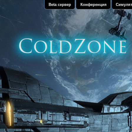
Beta сервер
Конференция
Симулят